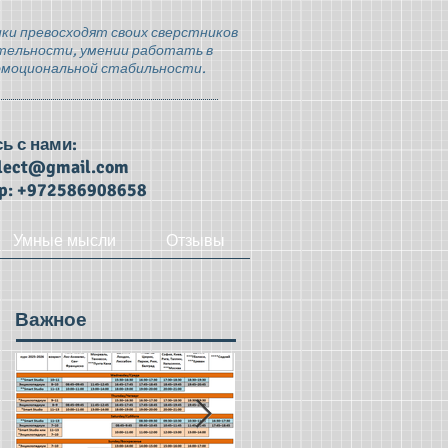
ки превосходят своих сверстников
тельности, умении работать в
эмоциональной стабильности.
ь с нами:
llect@gmail.com
p: +972586908658
Умные мысли
Отзывы
Важное