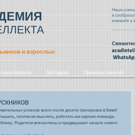
Наши учени
ДЕМИЯ
в сообрази
команде и 
ЕЛЛЕКТА
Свяжитес
acadinte
ьников и взрослых
WhatsAp
Наши проекты
Методика
Примеры занятий
ускников
вительных успехов: всего после десяти тренировок в Smart 
слышать, логически мыслить, работать как единая команда, 
блему. Родители впечатлены и предвкушают начало нового 