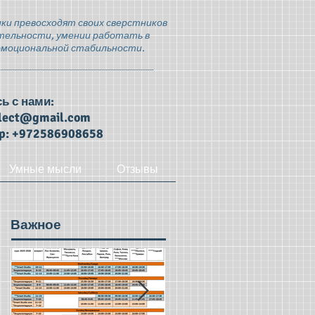
ки превосходят своих сверстников
тельности, умении работать в
эмоциональной стабильности.
ь с нами:
llect@gmail.com
p: +972586908658
Умные мысли
Отзывы
Важное