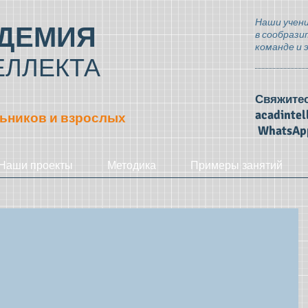
Наши учени
ДЕМИЯ
в сообрази
команде и 
ЕЛЛЕКТА
Свяжитес
acadinte
ьников и взрослых
WhatsAp
Наши проекты
Методика
Примеры занятий