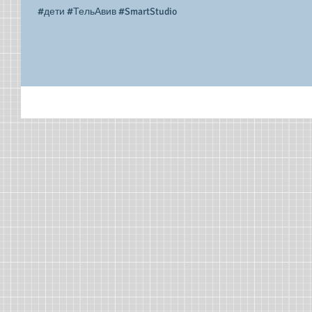
#дети #ТельАвив #SmartStudio