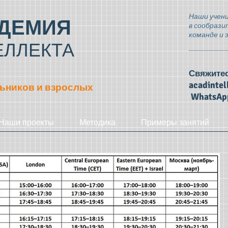
Наши учени
ДЕМИЯ
в сообрази
команде и 
ЕЛЛЕКТА
Свяжитес
acadinte
ьников и взрослых
WhatsAp
Наши проекты
Методика
Примеры занятий