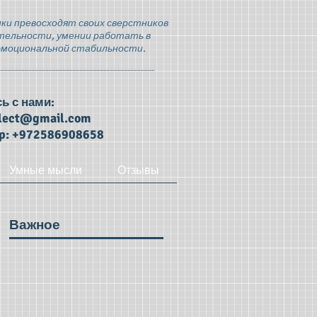
ки превосходят своих сверстников
тельности, умении работать в
эмоциональной стабильности.
ь с нами:
llect@gmail.com
p: +972586908658
Умные мысли
Отзывы
Важное