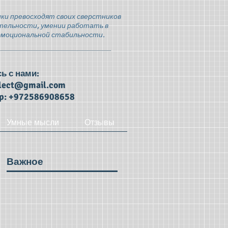
ки превосходят своих сверстников
тельности, умении работать в
эмоциональной стабильности.
ь с нами:
llect@gmail.com
p: +972586908658
Умные мысли
Отзывы
Важное