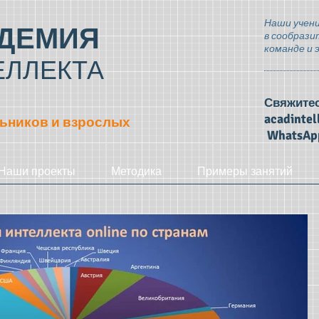
Наши учени
ДЕМИЯ
в сообрази
команде и 
ЕЛЛЕКТА
Свяжитес
acadinte
ьников и взрослых
WhatsAp
Наши проекты
Методика
Примеры занятий